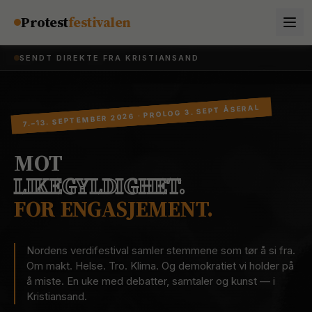
Hopp til innhold
Protest
festivalen
SENDT DIREKTE FRA KRISTIANSAND
7.–13. SEPTEMBER 2026 · PROLOG 3. SEPT ÅSERAL
MOT
LIKEGYLDIGHET.
FOR ENGASJEMENT.
Nordens verdifestival samler stemmene som tør å si fra.
Om makt. Helse. Tro. Klima. Og demokratiet vi holder på
å miste. En uke med debatter, samtaler og kunst — i
Kristiansand.