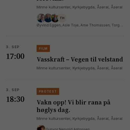
Minne kultursenter, Kyrkjebygda, Åseral, Åseral
TH
Øyvind Eggen, Asle Toje, Arne Thomassen, Torgeir Hagestad
3. SEP
FILM
17:00
Vasskraft – Vegen til velstand
Minne kultursenter, Kyrkjebygda, Åseral, Åseral
3. SEP
PROTEST
18:30
Vakn opp! Vi blir rana på
høglys dag.
Minne kultursenter, Kyrkjebygda, Åseral, Åseral
Gunvor Nervold Antonsen