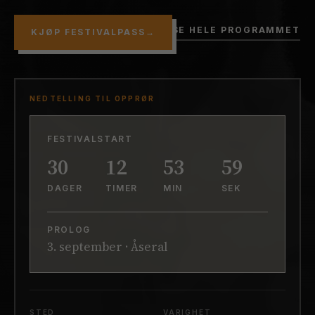
SE HELE PROGRAMMET
KJØP FESTIVALPASS
→
NEDTELLING TIL OPPRØR
FESTIVALSTART
30
12
53
57
DAGER
TIMER
MIN
SEK
PROLOG
3. september · Åseral
STED
VARIGHET