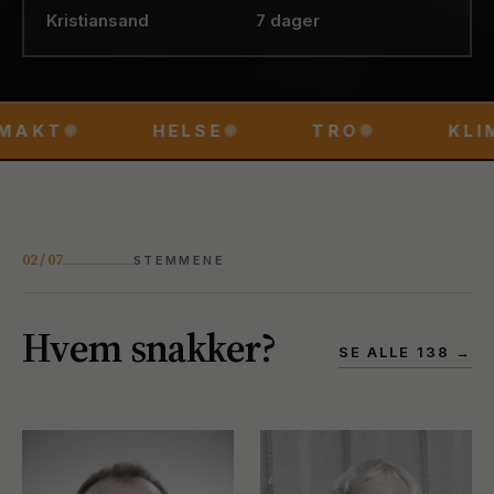
Kristiansand
7 dager
MAKT
✺
HELSE
✺
TRO
✺
KLI
02 / 07
STEMMENE
Hvem snakker?
SE ALLE
138
→