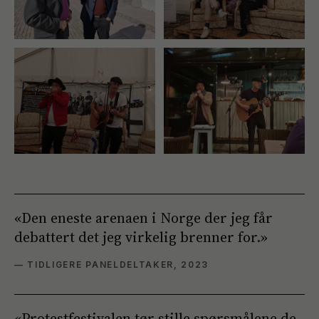
«
Den eneste arenaen i Norge der jeg får
debattert det jeg virkelig brenner for.
»
—
TIDLIGERE PANEL­DELTAKER, 2023
«
Protestfestivalen tør stille spørsmålene de