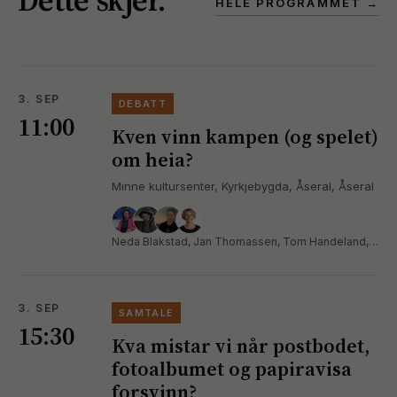
HELE PROGRAMMET →
3. SEP
DEBATT
11:00
Kven vinn kampen (og spelet)
om heia?
Minne kultursenter, Kyrkjebygda, Åseral, Åseral
Neda Blakstad, Jan Thomassen, Tom Handeland, Inger Lise Lund Stulien
3. SEP
SAMTALE
15:30
Kva mistar vi når postbodet,
fotoalbumet og papiravisa
forsvinn?