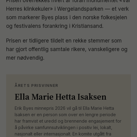
Prisen overrekkes hvert år foran monumentet «Vår
Herres klinkekuler» i Wergelandsparken — et verk
som markerer Byes plass i den norske folkesjelen
og festivalens forankring i Kristiansand.
Prisen er tidligere tildelt en rekke stemmer som
har gjort offentlig samtale rikere, vanskeligere og
mer nødvendig.
ÅRETS PRISVINNER
Ella Marie Hetta Isaksen
Erik Byes minnepris 2026 vil gå til Ella Marie Hetta
Isaksen er en person som over en lengre periode
har framvist et uredd og brennende engasjement for
å påvirke samfunnsutviklingen i positiv lei, lokalt,
nasjonalt eller internasjonalt. En komite utgått fra