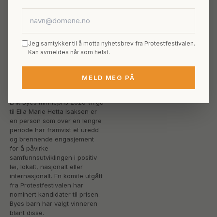
E-postadresse
Jeg samtykker til å motta nyhetsbrev fra Protestfestivalen.
Kan avmeldes når som helst.
2026
Ella Marie Hetta
MELD MEG PÅ
Isaksen
Erik Byes minnepris 2026 vil gå
til Ella Marie Hetta Isaksen er
en person som over en lengre
periode har framvist et uredd
og brennende engasjement
for å påvirke
samfunnsutviklingen i positiv
lei, lokalt, nasjonalt eller
internasjonalt. En komite utgått
fra Protestfestivalen har
nominert kandidater til prisen.
Byes barn har valgt vinneren
blant disse.