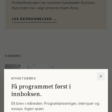
Protestfestivalen har nominert kandidater til prisen.
Byes barn har valgt vinneren blant disse.
LES BEGRUNNELSEN →
VINNERE
NYHETSBREV
Få programmet først i
innboksen.
Ett brev i måneden. Programlanseringer, intervjuer og
essays. Ingen spam.