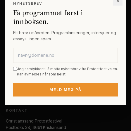
NYHETSBREV
Erik Byes Minnepris
Gjester
Få programmet først i
Galleri
Tema
innboksen.
Sponsorer
Billetter
Ett brev i måneden. Programlanseringer, intervjuer og
essays. Ingen spam.
PRAKTISK
E-postadresse
Kjøp festivalpass
Sted og reise
Jeg samtykker til å motta nyhetsbrev fra Protestfestivalen.
Tilgjengelighet
Kan avmeldes når som helst.
FAQ
MELD MEG PÅ
Kontakt
KONTAKT
Christianssand Protestfestival
Postboks 38, 4661 Kristiansand