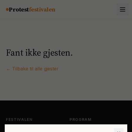
Hopp til innhold
Protest
festivalen
Fant ikke gjesten.
← Tilbake til alle gjester
FESTIVALEN
PROGRAM
Om Protestfestivalen
Hele programmet