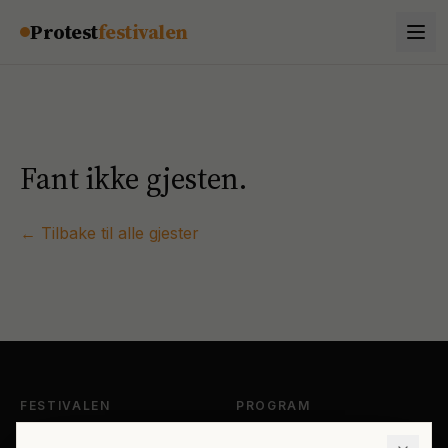
Hopp til innhold
Protest
festivalen
Fant ikke gjesten.
← Tilbake til alle gjester
FESTIVALEN
PROGRAM
Om Protestfestivalen
Hele programmet