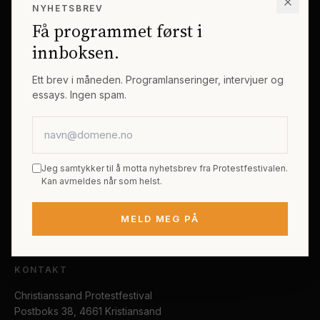
NYHETSBREV
Erik Byes Minnepris
Gjester
Få programmet først i
Galleri
Tema
innboksen.
Sponsorer
Billetter
Ett brev i måneden. Programlanseringer, intervjuer og
essays. Ingen spam.
PRAKTISK
E-postadresse
Kjøp festivalpass
Sted og reise
Jeg samtykker til å motta nyhetsbrev fra Protestfestivalen.
Tilgjengelighet
Kan avmeldes når som helst.
FAQ
MELD MEG PÅ
Kontakt
KONTAKT
Christianssand Protestfestival
Postboks 38, 4661 Kristiansand