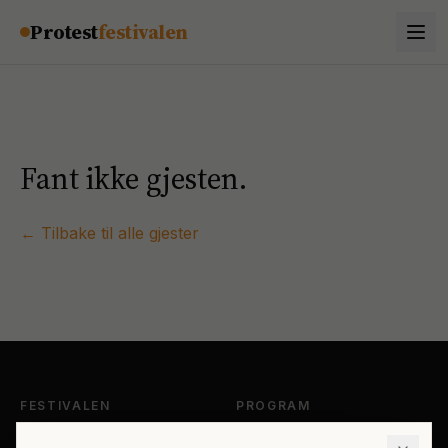
Hopp til innhold
Protest
festivalen
Fant ikke gjesten.
← Tilbake til alle gjester
FESTIVALEN
PROGRAM
Om Protestfestivalen
Hele programmet