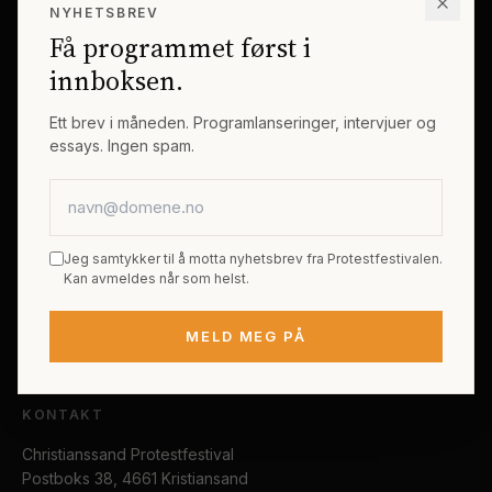
NYHETSBREV
Erik Byes Minnepris
Gjester
Få programmet først i
Galleri
Tema
innboksen.
Sponsorer
Billetter
Ett brev i måneden. Programlanseringer, intervjuer og
essays. Ingen spam.
PRAKTISK
E-postadresse
Kjøp festivalpass
Sted og reise
Jeg samtykker til å motta nyhetsbrev fra Protestfestivalen.
Tilgjengelighet
Kan avmeldes når som helst.
FAQ
MELD MEG PÅ
Kontakt
KONTAKT
Christianssand Protestfestival
Postboks 38, 4661 Kristiansand