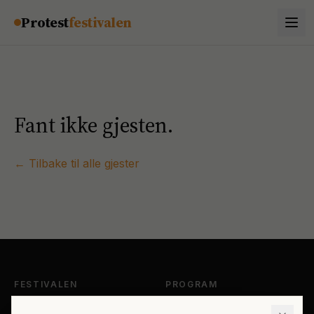
Hopp til innhold
Protest
festivalen
Fant ikke gjesten.
← Tilbake til alle gjester
FESTIVALEN
PROGRAM
Om Protestfestivalen
Hele programmet