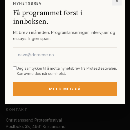
NYHETSBREV
Erik Byes Minnepris
Gjester
Få programmet først i
Galleri
Tema
innboksen.
Sponsorer
Billetter
Ett brev i måneden. Programlanseringer, intervjuer og
essays. Ingen spam.
PRAKTISK
E-postadresse
Kjøp festivalpass
Sted og reise
Jeg samtykker til å motta nyhetsbrev fra Protestfestivalen.
Tilgjengelighet
Kan avmeldes når som helst.
FAQ
MELD MEG PÅ
Kontakt
KONTAKT
Christianssand Protestfestival
Postboks 38, 4661 Kristiansand