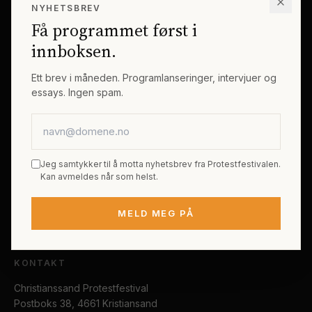
NYHETSBREV
Erik Byes Minnepris
Gjester
Få programmet først i
Galleri
Tema
innboksen.
Sponsorer
Billetter
Ett brev i måneden. Programlanseringer, intervjuer og
essays. Ingen spam.
PRAKTISK
E-postadresse
Kjøp festivalpass
Sted og reise
Jeg samtykker til å motta nyhetsbrev fra Protestfestivalen.
Tilgjengelighet
Kan avmeldes når som helst.
FAQ
MELD MEG PÅ
Kontakt
KONTAKT
Christianssand Protestfestival
Postboks 38, 4661 Kristiansand