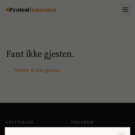
Hopp til innhold
Protest
festivalen
Fant ikke gjesten.
← Tilbake til alle gjester
FESTIVALEN
PROGRAM
Om Protestfestivalen
Hele programmet