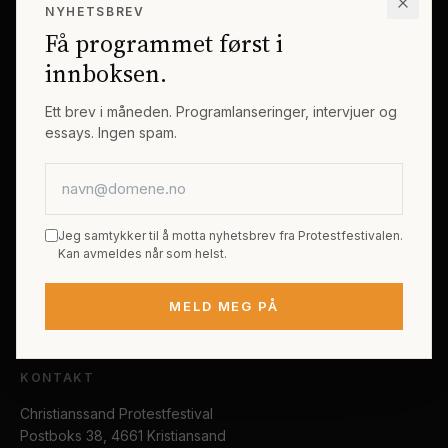
NYHETSBREV
Erik Byes Minnepris
Gjester
Få programmet først i
Galleri
Tema
innboksen.
Sponsorer
Billetter
Ett brev i måneden. Programlanseringer, intervjuer og
essays. Ingen spam.
PRAKTISK
E-postadresse
Kjøp festivalpass
Sted og reise
Jeg samtykker til å motta nyhetsbrev fra Protestfestivalen.
Tilgjengelighet
Kan avmeldes når som helst.
FAQ
MELD MEG PÅ
Kontakt
KONTAKT
Christianssand Protestfestival
Postboks 38, 4661 Kristiansand