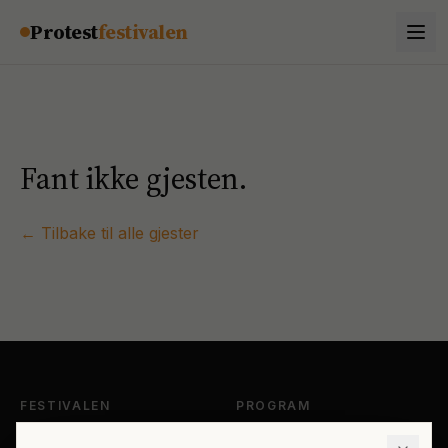
Hopp til innhold
Protest
festivalen
Fant ikke gjesten.
← Tilbake til alle gjester
FESTIVALEN
PROGRAM
Om Protestfestivalen
Hele programmet