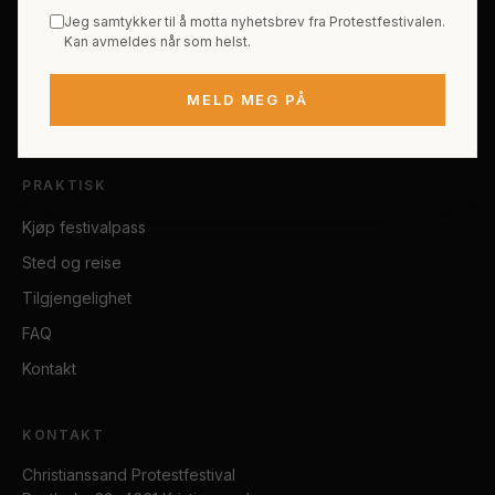
Om Protestfestivalen
Hele programmet
Jeg samtykker til å motta nyhetsbrev fra Protestfestivalen.
Kan avmeldes når som helst.
Erik Byes Minnepris
Gjester
Galleri
Tema
MELD MEG PÅ
Sponsorer
Billetter
PRAKTISK
Kjøp festivalpass
Sted og reise
Tilgjengelighet
FAQ
Kontakt
KONTAKT
Christianssand Protestfestival