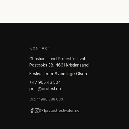
KONTAKT
Christianssand Protestfestival
Postboks 38, 4661 Kristiansand
Festivalleder Svein Inge Olsen
+47 905 46 504
post@protest.no
Org.nr
986 088 083
protestfestivalen.no