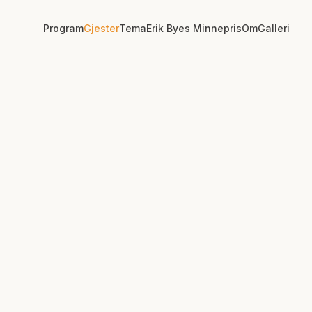
Program
Gjester
Tema
Erik Byes Minnepris
Om
Galleri