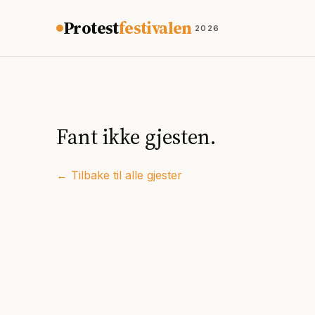
Hopp til innhold
Protest
festivalen
2026
Fant ikke gjesten.
← Tilbake til alle gjester