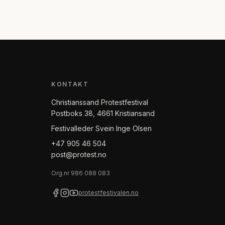
KONTAKT
Christianssand Protestfestival
Postboks 38, 4661 Kristiansand
Festivalleder Svein Inge Olsen
+47 905 46 504
post@protest.no
Org.nr
986 088 083
protestfestivalen.no