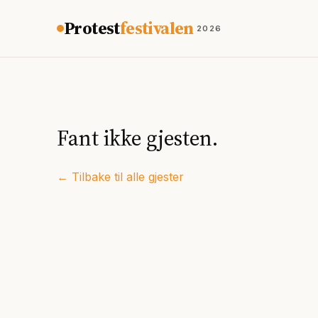
Hopp til innhold
Protest
festivalen
2026
Fant ikke gjesten.
← Tilbake til alle gjester