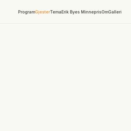
Program
Gjester
Tema
Erik Byes Minnepris
Om
Galleri