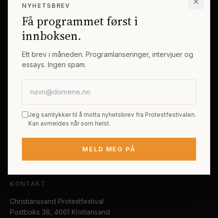
NYHETSBREV
Erik Byes Minnepris
Gjester
Få programmet først i
Galleri
Tema
innboksen.
Sponsorer
Billetter
Ett brev i måneden. Programlanseringer, intervjuer og
essays. Ingen spam.
PRAKTISK
E-postadresse
Kjøp festivalpass
Sted og reise
Jeg samtykker til å motta nyhetsbrev fra Protestfestivalen.
Tilgjengelighet
Kan avmeldes når som helst.
FAQ
MELD MEG PÅ
Kontakt
KONTAKT
Christianssand Protestfestival
Postboks 38, 4661 Kristiansand