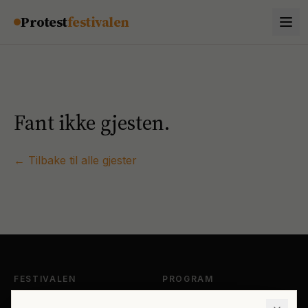
Hopp til innhold
Protest
festivalen
Fant ikke gjesten.
← Tilbake til alle gjester
FESTIVALEN
PROGRAM
Om Protestfestivalen
Hele programmet