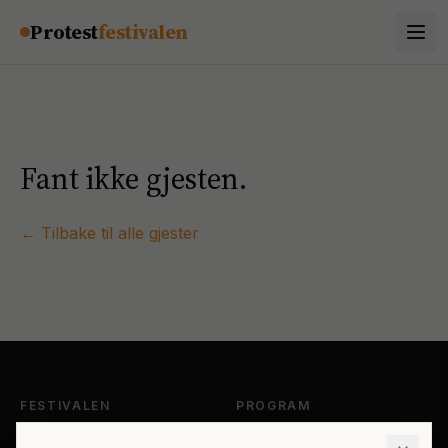
Hopp til innhold
Protest
festivalen
Fant ikke gjesten.
← Tilbake til alle gjester
FESTIVALEN
PROGRAM
Om Protestfestivalen
Hele programmet