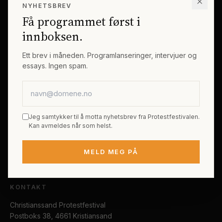
NYHETSBREV
Erik Byes Minnepris
Gjester
Få programmet først i
Galleri
Tema
innboksen.
Sponsorer
Billetter
Ett brev i måneden. Programlanseringer, intervjuer og
essays. Ingen spam.
PRAKTISK
E-postadresse
Kjøp festivalpass
Sted og reise
Jeg samtykker til å motta nyhetsbrev fra Protestfestivalen.
Tilgjengelighet
Kan avmeldes når som helst.
FAQ
MELD MEG PÅ
Kontakt
KONTAKT
Christianssand Protestfestival
Postboks 38, 4661 Kristiansand