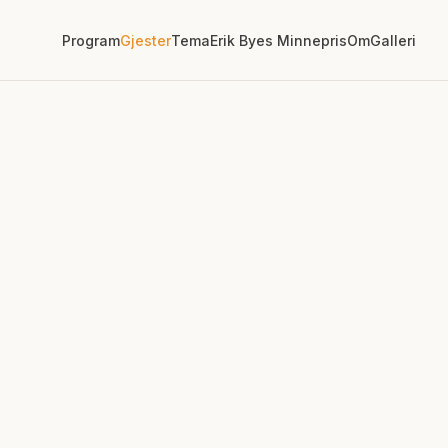
Program
Gjester
Tema
Erik Byes Minnepris
Om
Galleri