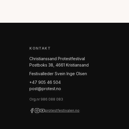
KONTAKT
Christianssand Protestfestival
Postboks 38, 4661 Kristiansand
Festivalleder Svein Inge Olsen
+47 905 46 504
post@protest.no
Org.nr
986 088 083
protestfestivalen.no