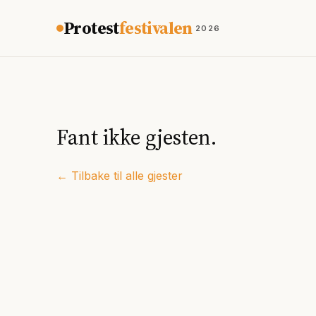
Hopp til innhold
Protest
festivalen
2026
Fant ikke gjesten.
← Tilbake til alle gjester