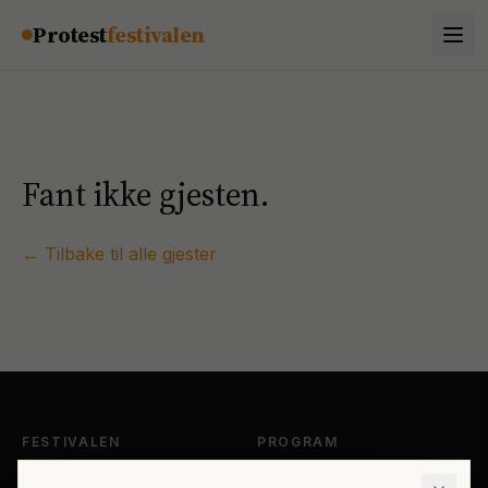
Hopp til innhold
Protest
festivalen
Fant ikke gjesten.
← Tilbake til alle gjester
FESTIVALEN
PROGRAM
Om Protestfestivalen
Hele programmet