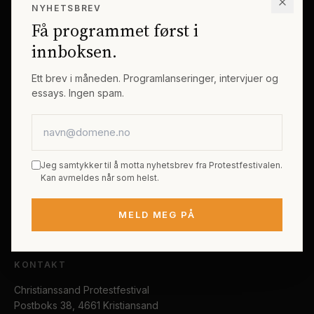
NYHETSBREV
Erik Byes Minnepris
Gjester
Få programmet først i
Galleri
Tema
innboksen.
Sponsorer
Billetter
Ett brev i måneden. Programlanseringer, intervjuer og
essays. Ingen spam.
PRAKTISK
E-postadresse
Kjøp festivalpass
Sted og reise
Jeg samtykker til å motta nyhetsbrev fra Protestfestivalen.
Tilgjengelighet
Kan avmeldes når som helst.
FAQ
MELD MEG PÅ
Kontakt
KONTAKT
Christianssand Protestfestival
Postboks 38, 4661 Kristiansand