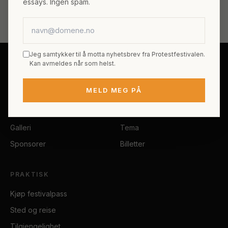
essays. Ingen spam.
← Alle gjester
E-postadresse
Jeg samtykker til å motta nyhetsbrev fra Protestfestivalen.
Kan avmeldes når som helst.
FESTIVALEN
PROGRAM
MELD MEG PÅ
Om Protestfestivalen
Hele programmet
Erik Byes Minnepris
Gjester
Galleri
Tema
Sponsorer
Billetter
PRAKTISK
Kjøp festivalpass
Sted og reise
Tilgjengelighet