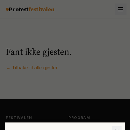
Hopp til innhold
Protest
festivalen
Fant ikke gjesten.
← Tilbake til alle gjester
FESTIVALEN
PROGRAM
Om Protestfestivalen
Hele programmet