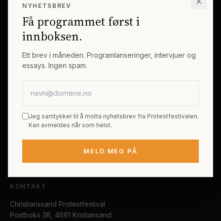
NYHETSBREV
Erik Byes Minnepris
Gjester
Få programmet først i
Galleri
Tema
innboksen.
Sponsorer
Billetter
Ett brev i måneden. Programlanseringer, intervjuer og
essays. Ingen spam.
PRAKTISK
E-postadresse
Kjøp festivalpass
Sted og reise
Jeg samtykker til å motta nyhetsbrev fra Protestfestivalen.
Tilgjengelighet
Kan avmeldes når som helst.
FAQ
MELD MEG PÅ
Kontakt
KONTAKT
Christianssand Protestfestival
Postboks 38, 4661 Kristiansand