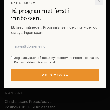
NYHETSBREV
Erik Byes Minnepris
Gjester
Få programmet først i
Galleri
Tema
innboksen.
Sponsorer
Billetter
Ett brev i måneden. Programlanseringer, intervjuer og
essays. Ingen spam.
PRAKTISK
E-postadresse
Kjøp festivalpass
Sted og reise
Jeg samtykker til å motta nyhetsbrev fra Protestfestivalen.
Tilgjengelighet
Kan avmeldes når som helst.
FAQ
MELD MEG PÅ
Kontakt
KONTAKT
Christianssand Protestfestival
Postboks 38, 4661 Kristiansand