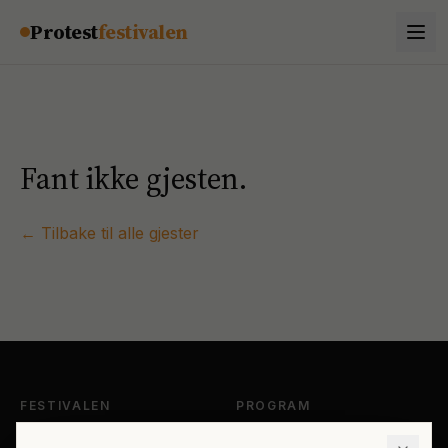
Hopp til innhold
Protest
festivalen
Fant ikke gjesten.
← Tilbake til alle gjester
FESTIVALEN
PROGRAM
Om Protestfestivalen
Hele programmet