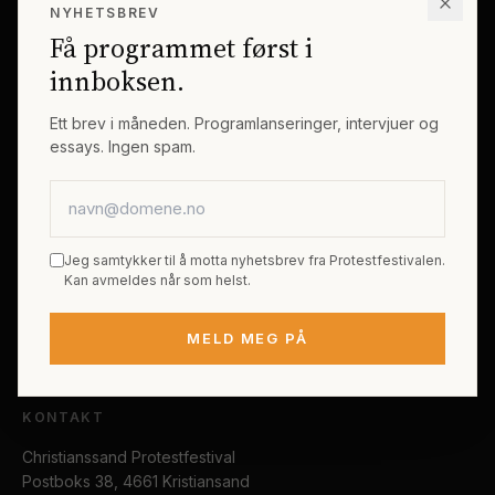
NYHETSBREV
Erik Byes Minnepris
Gjester
Få programmet først i
Galleri
Tema
innboksen.
Sponsorer
Billetter
Ett brev i måneden. Programlanseringer, intervjuer og
essays. Ingen spam.
PRAKTISK
E-postadresse
Kjøp festivalpass
Sted og reise
Jeg samtykker til å motta nyhetsbrev fra Protestfestivalen.
Tilgjengelighet
Kan avmeldes når som helst.
FAQ
MELD MEG PÅ
Kontakt
KONTAKT
Christianssand Protestfestival
Postboks 38, 4661 Kristiansand