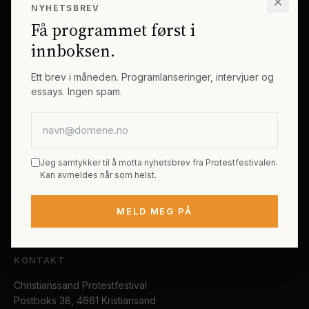
NYHETSBREV
Erik Byes Minnepris
Gjester
Få programmet først i
Galleri
Tema
innboksen.
Sponsorer
Billetter
Ett brev i måneden. Programlanseringer, intervjuer og
essays. Ingen spam.
PRAKTISK
E-postadresse
Kjøp festivalpass
Sted og reise
Jeg samtykker til å motta nyhetsbrev fra Protestfestivalen.
Tilgjengelighet
Kan avmeldes når som helst.
FAQ
MELD MEG PÅ
Kontakt
KONTAKT
Christianssand Protestfestival
Postboks 38, 4661 Kristiansand