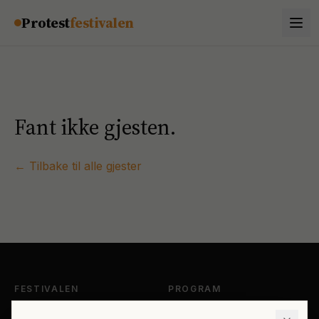
Hopp til innhold
Protest
festivalen
Fant ikke gjesten.
← Tilbake til alle gjester
FESTIVALEN
PROGRAM
Om Protestfestivalen
Hele programmet