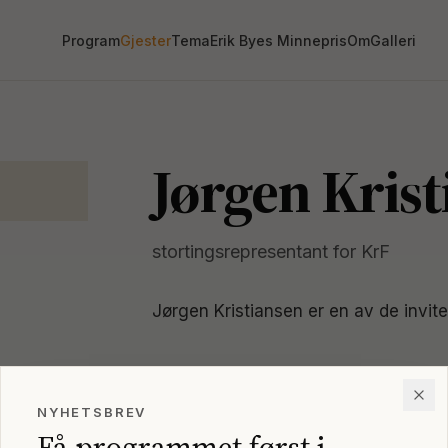
Program
Gjester
Tema
Erik Byes Minnepris
Om
Galleri
Jørgen Kris
stortingsrepresentant for KrF
Jørgen Kristiansen
er en av de invit
DELTAR PÅ
NYHETSBREV
10. SEP · 11:50
·
SAMTALE
Få programmet først i