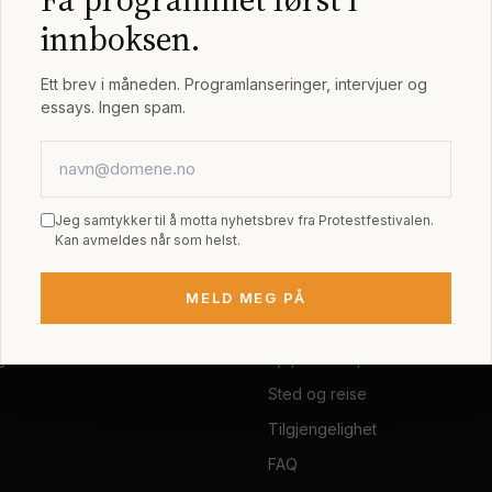
Arbeidslinja – hjelp eller tvang? H
innboksen.
Ett brev i måneden. Programlanseringer, intervjuer og
essays. Ingen spam.
E-postadresse
Jeg samtykker til å motta nyhetsbrev fra Protestfestivalen.
Kan avmeldes når som helst.
MELD MEG PÅ
AM
PRAKTISK
grammet
Kjøp festivalpass
Sted og reise
Tilgjengelighet
FAQ