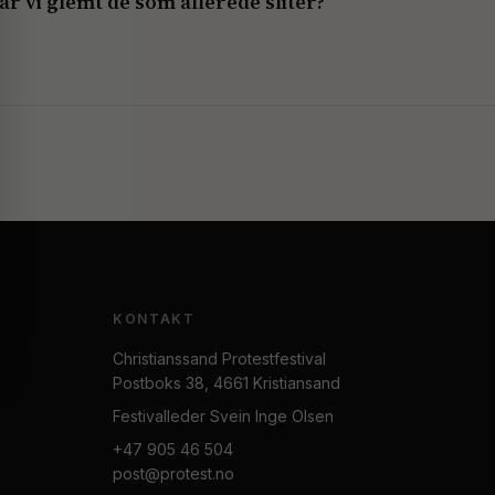
ar vi glemt de som allerede sliter?
KONTAKT
Christianssand Protestfestival
Postboks 38, 4661 Kristiansand
Festivalleder Svein Inge Olsen
+47 905 46 504
post@protest.no