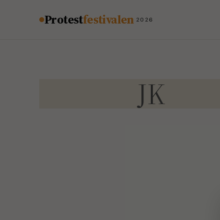
Hopp til innhold
Protest
festivalen
2026
JK