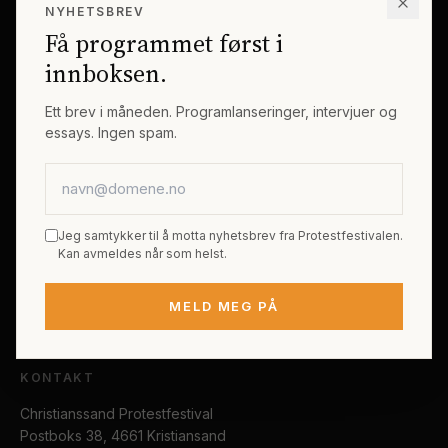
NYHETSBREV
Erik Byes Minnepris
Gjester
Få programmet først i
Galleri
Tema
innboksen.
Sponsorer
Billetter
Ett brev i måneden. Programlanseringer, intervjuer og
essays. Ingen spam.
PRAKTISK
E-postadresse
Kjøp festivalpass
Sted og reise
Jeg samtykker til å motta nyhetsbrev fra Protestfestivalen.
Tilgjengelighet
Kan avmeldes når som helst.
FAQ
MELD MEG PÅ
Kontakt
KONTAKT
Christianssand Protestfestival
Postboks 38, 4661 Kristiansand