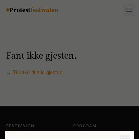
Hopp til innhold
Protest
festivalen
Fant ikke gjesten.
← Tilbake til alle gjester
FESTIVALEN
PROGRAM
Om Protestfestivalen
Hele programmet