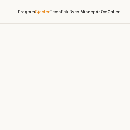
Program
Gjester
Tema
Erik Byes Minnepris
Om
Galleri