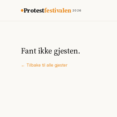
Hopp til innhold
Protest
festivalen
2026
Fant ikke gjesten.
← Tilbake til alle gjester