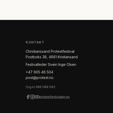
KONTAKT
Christianssand Protestfestival
Postboks 38, 4661 Kristiansand
Festivalleder Svein Inge Olsen
+47 905 46 504
post@protest.no
Org.nr
986 088 083
protestfestivalen.no