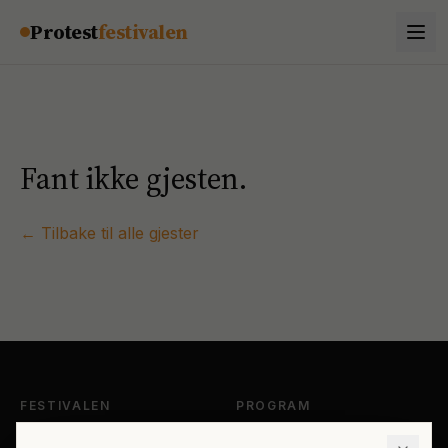
Hopp til innhold
Protest
festivalen
Fant ikke gjesten.
← Tilbake til alle gjester
FESTIVALEN
PROGRAM
Om Protestfestivalen
Hele programmet