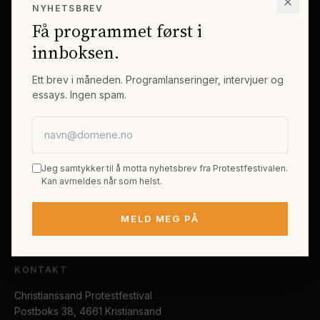
NYHETSBREV
Erik Byes Minnepris
Gjester
Få programmet først i
Galleri
Tema
innboksen.
Sponsorer
Billetter
Ett brev i måneden. Programlanseringer, intervjuer og
essays. Ingen spam.
PRAKTISK
E-postadresse
Kjøp festivalpass
Sted og reise
Jeg samtykker til å motta nyhetsbrev fra Protestfestivalen.
Tilgjengelighet
Kan avmeldes når som helst.
FAQ
MELD MEG PÅ
Kontakt
KONTAKT
Christianssand Protestfestival
Postboks 38, 4661 Kristiansand