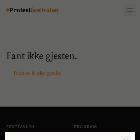
Hopp til innhold
Protest
festivalen
Fant ikke gjesten.
← Tilbake til alle gjester
FESTIVALEN
PROGRAM
Om Protestfestivalen
Hele programmet