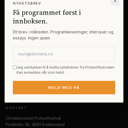
NYHETSBREV
Erik Byes Minnepris
Gjester
Få programmet først i
Galleri
Tema
innboksen.
Sponsorer
Billetter
Ett brev i måneden. Programlanseringer, intervjuer og
essays. Ingen spam.
PRAKTISK
E-postadresse
Kjøp festivalpass
Sted og reise
Jeg samtykker til å motta nyhetsbrev fra Protestfestivalen.
Tilgjengelighet
Kan avmeldes når som helst.
FAQ
MELD MEG PÅ
Kontakt
KONTAKT
Christianssand Protestfestival
Postboks 38, 4661 Kristiansand