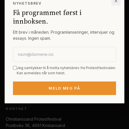
NYHETSBREV
Erik Byes Minnepris
Gjester
Få programmet først i
Galleri
Tema
innboksen.
Sponsorer
Billetter
Ett brev i måneden. Programlanseringer, intervjuer og
essays. Ingen spam.
PRAKTISK
E-postadresse
Kjøp festivalpass
Sted og reise
Jeg samtykker til å motta nyhetsbrev fra Protestfestivalen.
Tilgjengelighet
Kan avmeldes når som helst.
FAQ
MELD MEG PÅ
Kontakt
KONTAKT
Christianssand Protestfestival
Postboks 38, 4661 Kristiansand