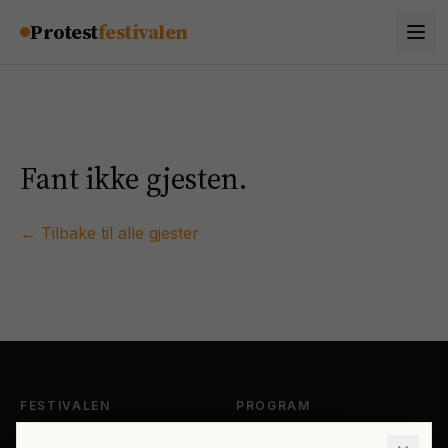
Hopp til innhold
Protest
festivalen
Fant ikke gjesten.
← Tilbake til alle gjester
FESTIVALEN
PROGRAM
Om Protestfestivalen
Hele programmet