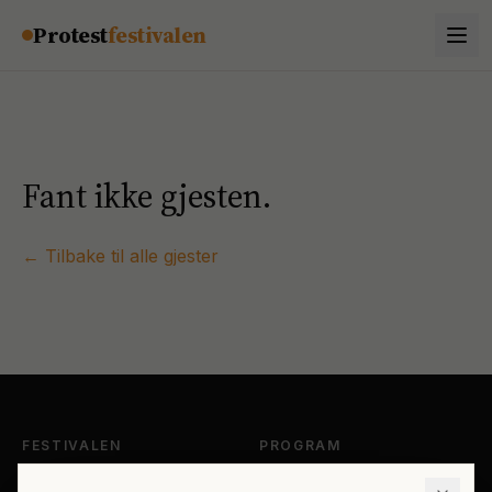
Hopp til innhold
Protest
festivalen
Fant ikke gjesten.
← Tilbake til alle gjester
FESTIVALEN
PROGRAM
Om Protestfestivalen
Hele programmet