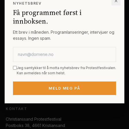
NYHETSBREV
Erik Byes Minnepris
Gjester
Få programmet først i
Galleri
Tema
innboksen.
Sponsorer
Billetter
Ett brev i måneden. Programlanseringer, intervjuer og
essays. Ingen spam.
PRAKTISK
E-postadresse
Kjøp festivalpass
Sted og reise
Jeg samtykker til å motta nyhetsbrev fra Protestfestivalen.
Tilgjengelighet
Kan avmeldes når som helst.
FAQ
MELD MEG PÅ
Kontakt
KONTAKT
Christianssand Protestfestival
Postboks 38, 4661 Kristiansand